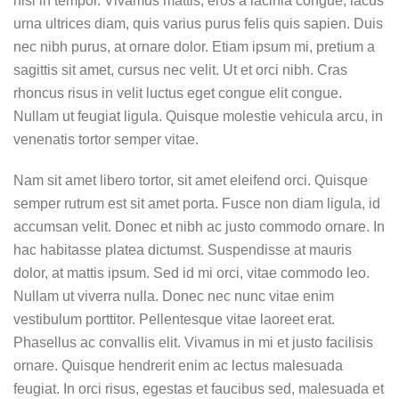
nisl in tempor. Vivamus mattis, eros a lacinia congue, lacus
urna ultrices diam, quis varius purus felis quis sapien. Duis
nec nibh purus, at ornare dolor. Etiam ipsum mi, pretium a
sagittis sit amet, cursus nec velit. Ut et orci nibh. Cras
rhoncus risus in velit luctus eget congue elit congue.
Nullam ut feugiat ligula. Quisque molestie vehicula arcu, in
venenatis tortor semper vitae.
Nam sit amet libero tortor, sit amet eleifend orci. Quisque
semper rutrum est sit amet porta. Fusce non diam ligula, id
accumsan velit. Donec et nibh ac justo commodo ornare. In
hac habitasse platea dictumst. Suspendisse at mauris
dolor, at mattis ipsum. Sed id mi orci, vitae commodo leo.
Nullam ut viverra nulla. Donec nec nunc vitae enim
vestibulum porttitor. Pellentesque vitae laoreet erat.
Phasellus ac convallis elit. Vivamus in mi et justo facilisis
ornare. Quisque hendrerit enim ac lectus malesuada
feugiat. In orci risus, egestas et faucibus sed, malesuada et