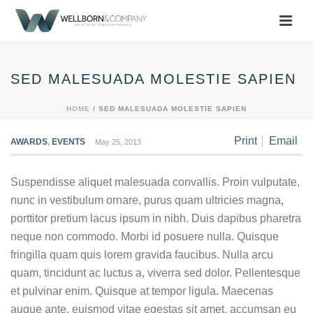
SED MALESUADA MOLESTIE SAPIEN
HOME
/
SED MALESUADA MOLESTIE SAPIEN
Print
Email
AWARDS
,
EVENTS
May 25, 2013
Suspendisse aliquet malesuada convallis. Proin vulputate,
nunc in vestibulum ornare, purus quam ultricies magna,
porttitor pretium lacus ipsum in nibh. Duis dapibus pharetra
neque non commodo. Morbi id posuere nulla. Quisque
fringilla quam quis lorem gravida faucibus. Nulla arcu
quam, tincidunt ac luctus a, viverra sed dolor. Pellentesque
et pulvinar enim. Quisque at tempor ligula. Maecenas
augue ante, euismod vitae egestas sit amet, accumsan eu